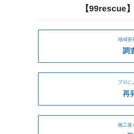
【99rescu
地域密
調
プロに
再
施工後