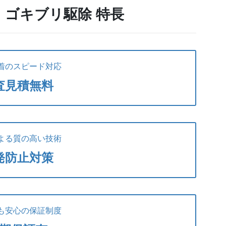
e】 ゴキブリ駆除 特長
着のスピード対応
査見積無料
よる質の高い技術
発防止対策
も安心の保証制度