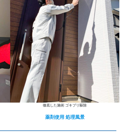
徹底した施術 ゴキブリ駆除
薬剤使用 処理風景