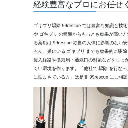
経験豊富なプロにお任せ
ゴキブリ駆除 99rescue では豊富な知識
や ゴキブリ の種類からもっとも効果が高い方
る薬剤は 99rescue 独自の人体に影響の
ろん、巣にいる ゴキブリ までも効果的に駆
侵入経路や換気扇・通気口の対策などをしっか
くい環境を作ります。「他社で 駆除 を行なっ
に悩まさている方」は是非 99rescue にご相