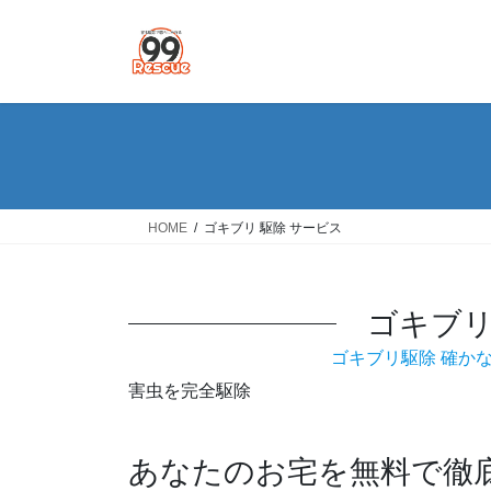
コ
ナ
ン
ビ
テ
ゲ
ン
ー
ツ
シ
へ
ョ
ス
ン
キ
に
ッ
移
HOME
ゴキブリ 駆除 サービス
プ
動
ゴキブリ
ゴキブリ駆除 確か
害虫を完全駆除
あなたのお宅を無料で徹