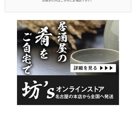
お急ぎの方はこちらにお電話下さい。
#害虫 #害虫駆除 #害虫駆除業者 #害虫対策 #駆除 #安心 #対策 #民
家 #家 #法人 #店舗 #オフィス #会社 #専門 #退治 #ゴキブリ #白ア