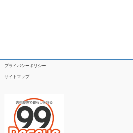
リ #ネズミ #ハチ #ダニ #巣 #カビ #ムカデ #無料見積もり #愛知 #
岐阜 #三重 #静岡 #名古屋 #即日 #安い #口コミ
害虫,害虫駆除,害虫駆除業者,害虫対策,駆除,安心,対策,民家,家,法人,
店舗,オフィス,会社,専門,退治,ゴキブリ,白アリ,ネズミ,ハチ,ダニ,
巣,カビ,ムカデ,無料見積もり,愛知,岐阜,三重,静岡,名古屋,即日,安
い,口コミ
プライバシーポリシー
サイトマップ